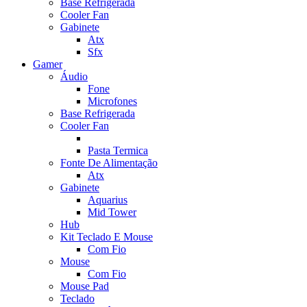
Base Refrigerada
Cooler Fan
Gabinete
Atx
Sfx
Gamer
Áudio
Fone
Microfones
Base Refrigerada
Cooler Fan
Pasta Termica
Fonte De Alimentação
Atx
Gabinete
Aquarius
Mid Tower
Hub
Kit Teclado E Mouse
Com Fio
Mouse
Com Fio
Mouse Pad
Teclado