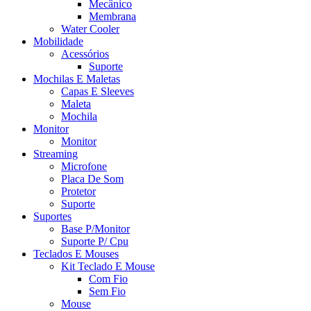
Mecânico
Membrana
Water Cooler
Mobilidade
Acessórios
Suporte
Mochilas E Maletas
Capas E Sleeves
Maleta
Mochila
Monitor
Monitor
Streaming
Microfone
Placa De Som
Protetor
Suporte
Suportes
Base P/Monitor
Suporte P/ Cpu
Teclados E Mouses
Kit Teclado E Mouse
Com Fio
Sem Fio
Mouse