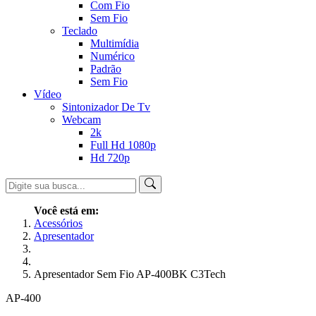
Com Fio
Sem Fio
Teclado
Multimídia
Numérico
Padrão
Sem Fio
Vídeo
Sintonizador De Tv
Webcam
2k
Full Hd 1080p
Hd 720p
Você está em:
Acessórios
Apresentador
Apresentador Sem Fio AP-400BK C3Tech
AP-400