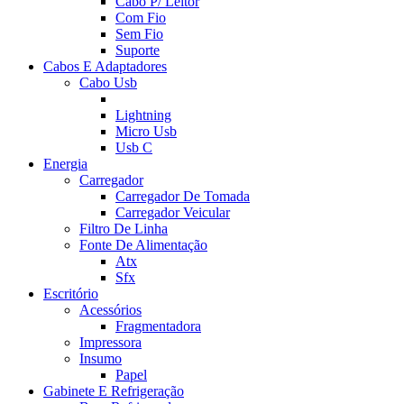
Cabo P/ Leitor
Com Fio
Sem Fio
Suporte
Cabos E Adaptadores
Cabo Usb
Lightning
Micro Usb
Usb C
Energia
Carregador
Carregador De Tomada
Carregador Veicular
Filtro De Linha
Fonte De Alimentação
Atx
Sfx
Escritório
Acessórios
Fragmentadora
Impressora
Insumo
Papel
Gabinete E Refrigeração