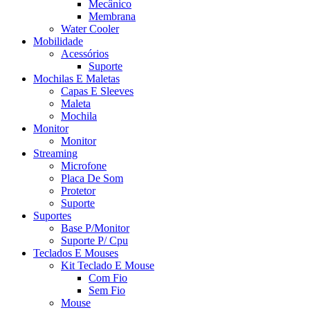
Mecânico
Membrana
Water Cooler
Mobilidade
Acessórios
Suporte
Mochilas E Maletas
Capas E Sleeves
Maleta
Mochila
Monitor
Monitor
Streaming
Microfone
Placa De Som
Protetor
Suporte
Suportes
Base P/Monitor
Suporte P/ Cpu
Teclados E Mouses
Kit Teclado E Mouse
Com Fio
Sem Fio
Mouse