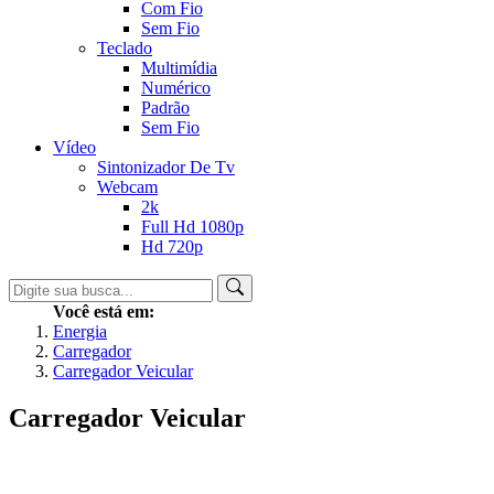
Com Fio
Sem Fio
Teclado
Multimídia
Numérico
Padrão
Sem Fio
Vídeo
Sintonizador De Tv
Webcam
2k
Full Hd 1080p
Hd 720p
Você está em:
Energia
Carregador
Carregador Veicular
Carregador Veicular