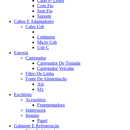
Cabo P/ Leitor
Com Fio
Sem Fio
Suporte
Cabos E Adaptadores
Cabo Usb
Lightning
Micro Usb
Usb C
Energia
Carregador
Carregador De Tomada
Carregador Veicular
Filtro De Linha
Fonte De Alimentação
Atx
Sfx
Escritório
Acessórios
Fragmentadora
Impressora
Insumo
Papel
Gabinete E Refrigeração