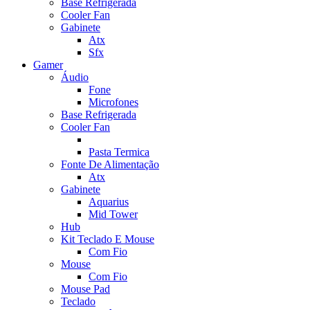
Base Refrigerada
Cooler Fan
Gabinete
Atx
Sfx
Gamer
Áudio
Fone
Microfones
Base Refrigerada
Cooler Fan
Pasta Termica
Fonte De Alimentação
Atx
Gabinete
Aquarius
Mid Tower
Hub
Kit Teclado E Mouse
Com Fio
Mouse
Com Fio
Mouse Pad
Teclado