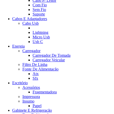
Cabo P/ Leitor
Com Fio
Sem Fio
Suporte
Cabos E Adaptadores
Cabo Usb
Lightning
Micro Usb
Usb C
Energia
Carregador
Carregador De Tomada
Carregador Veicular
Filtro De Linha
Fonte De Alimentação
Atx
Sfx
Escritório
Acessórios
Fragmentadora
Impressora
Insumo
Papel
Gabinete E Refrigeração