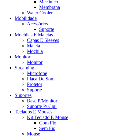
Mecânico
Membrana
Water Cooler
Mobilidade
Acessórios
Suporte
Mochilas E Maletas
Capas E Sleeves
Maleta
Mochila
Monitor
Monitor
Streaming
Microfone
Placa De Som
Protetor
Suporte
Suportes
Base P/Monitor
Suporte P/ Cpu
Teclados E Mouses
Kit Teclado E Mouse
Com Fio
Sem Fio
Mouse