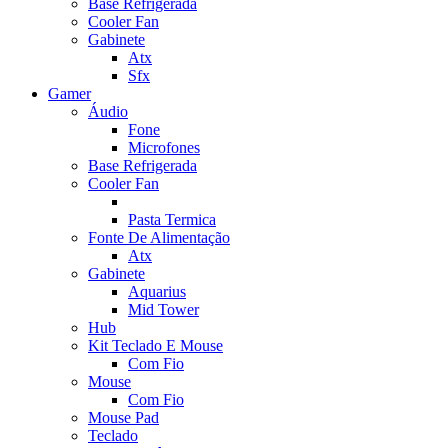
Base Refrigerada
Cooler Fan
Gabinete
Atx
Sfx
Gamer
Áudio
Fone
Microfones
Base Refrigerada
Cooler Fan
Pasta Termica
Fonte De Alimentação
Atx
Gabinete
Aquarius
Mid Tower
Hub
Kit Teclado E Mouse
Com Fio
Mouse
Com Fio
Mouse Pad
Teclado