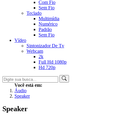
Com Fio
Sem Fio
Teclado
Multimídia
Numérico
Padrão
Sem Fio
Vídeo
Sintonizador De Tv
Webcam
2k
Full Hd 1080p
Hd 720p
Você está em:
Áudio
Speaker
Speaker