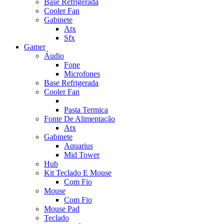
Base Refrigerada
Cooler Fan
Gabinete
Atx
Sfx
Gamer
Áudio
Fone
Microfones
Base Refrigerada
Cooler Fan
Pasta Termica
Fonte De Alimentação
Atx
Gabinete
Aquarius
Mid Tower
Hub
Kit Teclado E Mouse
Com Fio
Mouse
Com Fio
Mouse Pad
Teclado