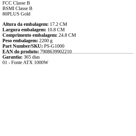
FCC Classe B
BSMI Classe B
80PLUS Gold
Altura da embalagem:
17.2 CM
Largura embalagem:
10.8 CM
Comprimento embalagem:
24.8 CM
Peso embalagem:
2200 g
Part Number/SKU:
PS-G1000
EAN do produto:
7908639902210
Garantia:
365 dias
01 - Fonte ATX 1000W