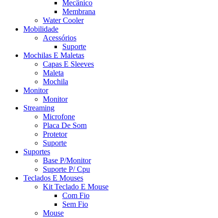
Mecânico
Membrana
Water Cooler
Mobilidade
Acessórios
Suporte
Mochilas E Maletas
Capas E Sleeves
Maleta
Mochila
Monitor
Monitor
Streaming
Microfone
Placa De Som
Protetor
Suporte
Suportes
Base P/Monitor
Suporte P/ Cpu
Teclados E Mouses
Kit Teclado E Mouse
Com Fio
Sem Fio
Mouse