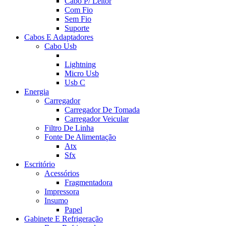
Cabo P/ Leitor
Com Fio
Sem Fio
Suporte
Cabos E Adaptadores
Cabo Usb
Lightning
Micro Usb
Usb C
Energia
Carregador
Carregador De Tomada
Carregador Veicular
Filtro De Linha
Fonte De Alimentação
Atx
Sfx
Escritório
Acessórios
Fragmentadora
Impressora
Insumo
Papel
Gabinete E Refrigeração