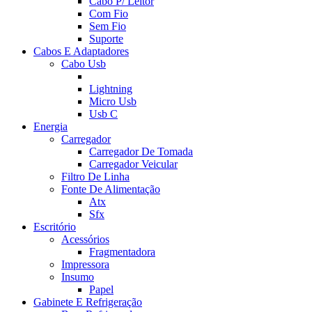
Cabo P/ Leitor
Com Fio
Sem Fio
Suporte
Cabos E Adaptadores
Cabo Usb
Lightning
Micro Usb
Usb C
Energia
Carregador
Carregador De Tomada
Carregador Veicular
Filtro De Linha
Fonte De Alimentação
Atx
Sfx
Escritório
Acessórios
Fragmentadora
Impressora
Insumo
Papel
Gabinete E Refrigeração