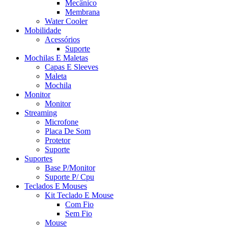
Mecânico
Membrana
Water Cooler
Mobilidade
Acessórios
Suporte
Mochilas E Maletas
Capas E Sleeves
Maleta
Mochila
Monitor
Monitor
Streaming
Microfone
Placa De Som
Protetor
Suporte
Suportes
Base P/Monitor
Suporte P/ Cpu
Teclados E Mouses
Kit Teclado E Mouse
Com Fio
Sem Fio
Mouse