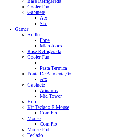
Base Refrigerada
Cooler Fan
Gabinete
Atx
Sfx
Gamer
Áudio
Fone
Microfones
Base Refrigerada
Cooler Fan
Pasta Termica
Fonte De Alimentação
Atx
Gabinete
Aquarius
Mid Tower
Hub
Kit Teclado E Mouse
Com Fio
Mouse
Com Fio
Mouse Pad
Teclado