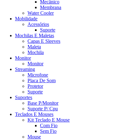
Mecânico
Membrana
Water Cooler
Mobilidade
Acessórios
Suporte
Mochilas E Maletas
Capas E Sleeves
Maleta
Mochila
Monitor
Monitor
Streaming
Microfone
Placa De Som
Protetor
Suporte
Suportes
Base P/Monitor
Suporte P/ Cpu
Teclados E Mouses
Kit Teclado E Mouse
Com Fio
Sem Fio
Mouse