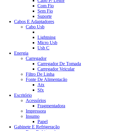
Cabo P/ Leitor
Com Fio
Sem Fio
Suporte
Cabos E Adaptadores
Cabo Usb
Lightning
Micro Usb
Usb C
Energia
Carregador
Carregador De Tomada
Carregador Veicular
Filtro De Linha
Fonte De Alimentação
Atx
Sfx
Escritório
Acessórios
Fragmentadora
Impressora
Insumo
Papel
Gabinete E Refrigeração