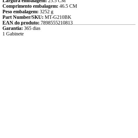
Largura embalagem:
25.5 CM
Comprimento embalagem:
46.5 CM
Peso embalagem:
3252 g
Part Number/SKU:
MT-G210BK
EAN do produto:
7898555210813
Garantia:
365 dias
1 Gabinete