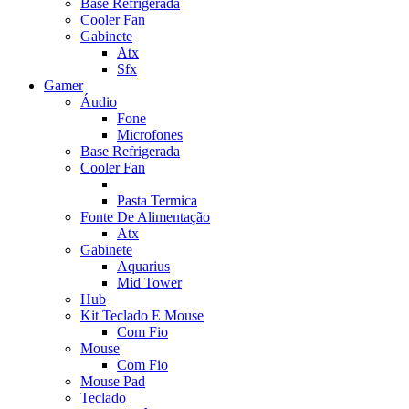
Base Refrigerada
Cooler Fan
Gabinete
Atx
Sfx
Gamer
Áudio
Fone
Microfones
Base Refrigerada
Cooler Fan
Pasta Termica
Fonte De Alimentação
Atx
Gabinete
Aquarius
Mid Tower
Hub
Kit Teclado E Mouse
Com Fio
Mouse
Com Fio
Mouse Pad
Teclado