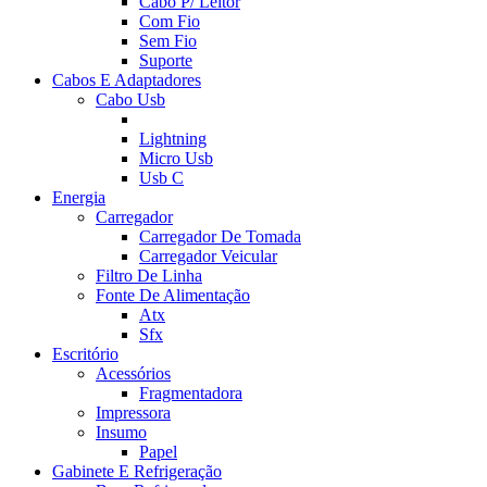
Cabo P/ Leitor
Com Fio
Sem Fio
Suporte
Cabos E Adaptadores
Cabo Usb
Lightning
Micro Usb
Usb C
Energia
Carregador
Carregador De Tomada
Carregador Veicular
Filtro De Linha
Fonte De Alimentação
Atx
Sfx
Escritório
Acessórios
Fragmentadora
Impressora
Insumo
Papel
Gabinete E Refrigeração