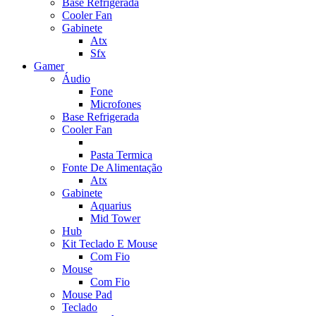
Base Refrigerada
Cooler Fan
Gabinete
Atx
Sfx
Gamer
Áudio
Fone
Microfones
Base Refrigerada
Cooler Fan
Pasta Termica
Fonte De Alimentação
Atx
Gabinete
Aquarius
Mid Tower
Hub
Kit Teclado E Mouse
Com Fio
Mouse
Com Fio
Mouse Pad
Teclado