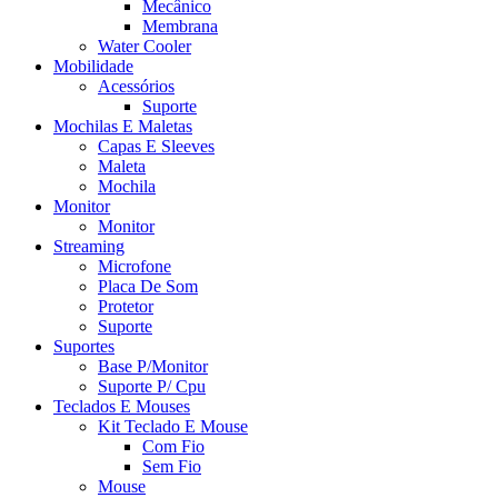
Mecânico
Membrana
Water Cooler
Mobilidade
Acessórios
Suporte
Mochilas E Maletas
Capas E Sleeves
Maleta
Mochila
Monitor
Monitor
Streaming
Microfone
Placa De Som
Protetor
Suporte
Suportes
Base P/Monitor
Suporte P/ Cpu
Teclados E Mouses
Kit Teclado E Mouse
Com Fio
Sem Fio
Mouse